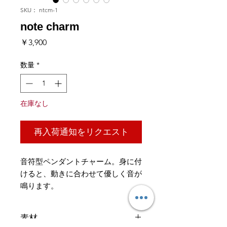
SKU： ntcm-1
note charm
価
￥3,900
格
数量
*
在庫なし
再入荷通知をリクエスト
音符型ペンダントチャーム。身に付
けると、動きに合わせて優しく音が
鳴ります。
素材