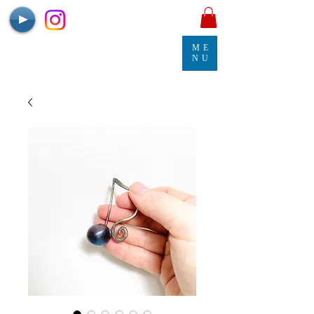
ME
NU