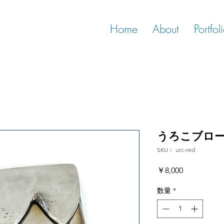
Home
About
Portfol
うろこブロ
SKU： urc-red
価
￥8,000
格
数量
*