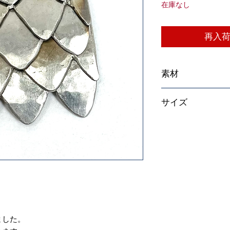
在庫なし
再入
素材
ステンレススチール
サイズ
35×5×45mm
。
ました。