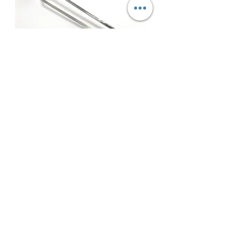
かんざし
価格
￥7,300